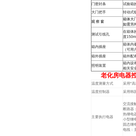
门密封条
试验箱
大门把手
转动式
箱体大
观
察
窗
如需另
在箱体
测试引线孔
度
150
箱体内
箱内插座
（可用
箱外插座
箱外配
箱内设
照明装置
相关安
老化房电器
温度测量方式
采用*
温度控制器
采用韩国
交流接触
断路器
热继电器
主要执行电器
小型继电
固态继电
电线：主