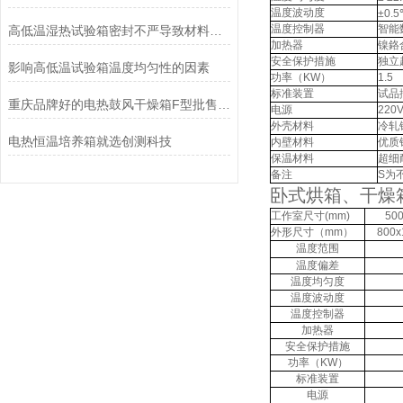
温度波动度
±0.5
温度控制器
智能
高低温湿热试验箱密封不严导致材料漏气怎么办
加热器
镍鉻
安全保护措施
独立
影响高低温试验箱温度均匀性的因素
功率（
KW
）
1.5
标准装置
试品
重庆品牌好的电热鼓风干燥箱F型批售 优惠的云南电热鼓风干燥箱F型
电源
220
外壳材料
冷轧
电热恒温培养箱就选创测科技
内壁材料
优质
保温材料
超细
备注
S
为
卧式烘箱、干燥
工作室尺寸
(mm)
500
外形尺寸（
mm
）
800x
温度范围
温度偏差
温度均匀度
温度波动度
温度控制器
加热器
安全保护措施
功率（
KW
）
标准装置
电源