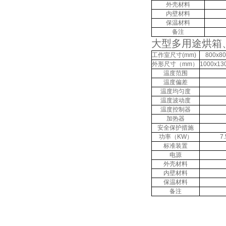
外壳材料
内壁材料
保温材料
备注
大型多用途烘箱
工作室尺寸(mm)
800x80
外形尺寸（mm）
1000x13
温度范围
温度偏差
温度均匀度
温度波动度
温度控制器
加热器
安全保护措施
功率（KW）
7.
标准装置
电源
外壳材料
内壁材料
保温材料
备注