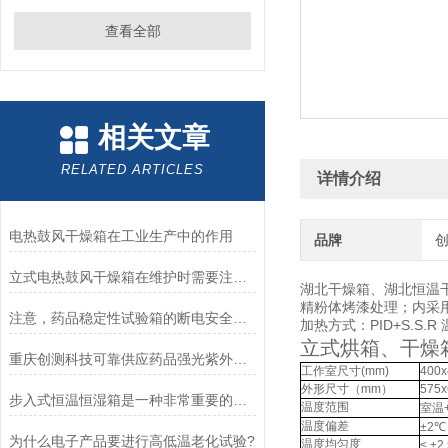
查看全部
相关文章
RELATED ARTICLES
详情介绍
电热鼓风干燥箱在工业生产中的作用
品牌
立式电热鼓风干燥箱在维护时需要注意哪些事项？
湖北干燥箱、湖北恒温
精粉体烤漆处理；内采用
注意，药品稳定性试验箱的断电安全事项！
加热方式：PID+S.S
立式烘箱、干燥
重庆创测科技可靠供应药品强光紫外照射试验箱
工作室尺寸
(mm)
400x
外形尺寸（
mm
）
575x
步入式恒温恒湿箱是一种非常重要的温湿度控制设备
温度范围
室温
温度偏差
±2
℃
为什么电子产品要进行高低温老化试验?
温度均匀度
≤ ±2