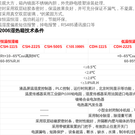
型美观大方，箱内镜面不锈钢内胆，外壳静电喷塑涂装处理。
门密封采用双层硅胶条密封，保温效果良好，并可充分保证不漏气，不凝露
察窗采用真空双层玻璃，*的紧固方式。
可靠恒温恒湿，低功耗运行，节能环保。
温湿度偏差短信报警，掉电报警，RS485通讯接口等
2006
湿热箱技术条件
恒温恒湿箱
低温恒
CSH-111S
CSH-222S
CSH-500S
CSH-1000S
CDH-111S
CDH-222S
Rt+10--65
℃
zui高到90℃
+0--65
℃
z
60-95%R.H
60-95
<
±
0.5
℃
<2.0℃
<
±2.0℃
<
±3.0
%R.H
液晶屏温湿度控制器，
PLC
控制，运行时间累计，北京时间显示等功能，
温度传感器采用工业级
Pt100
铂电阻，湿度传感器采用法国进口电容
镍铬合金电加热器
电热蒸汽发生器
-------
小型全封闭制冷机组，
-------
采用制冷除湿，除湿量可调
采用双层硅橡胶密封条，密封性能好，并隔断内壁与箱体的导
采用带锁紧装置的门把手，有效防止任意开关门
电源漏电，短路保护，
设备超温，断水，缺水，水满，制冷机过