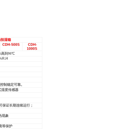
。
温恒湿箱
CDH-500S
CDH-
1000S
ui高到90℃
%R.H
控制稳定可靠。
式湿度传感器
可保证长期连续运行；
热现象
载等保护