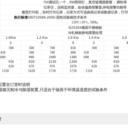
?
50
测试孔一个，
8W
照明灯，真空玻璃观察窗，
脚轮等
记录仪，远程监控器，短信偏差报警器
,
掉电报警功能等
微型打印机，实时打印记录，记录方式可选曲线记录或数据记录，打印
执行标准
GB/T10586-2006:
湿热试验箱技术条件
220V
±10%, 50Hz,
SUS304
镜面不锈钢板
冷轧钢板静电喷塑处理
1.0Kw
1.2 Kw
2.0 Kw
1.5 Kw
2.0
2
4
6
2
500
500
700
850
500
500
450
500
700
800
450
500
600
900
1000
1480
600
900
930
930
1130
1300
930
930
620
670
970
1070
620
670
1320
1620
1720
1720
1320
1620
配置在订货时说明
,
湿箱无制冷与除湿装置
只适合于做高于环境温湿度的试验条件
价