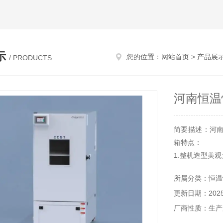
示
您的位置：
网站首页
>
产品展
/ PRODUCTS
河南恒温
简要描述：河
箱特点：
1.整机造型美
2.箱体大门密
所属分类：恒温
不凝露。
更新日期：2025-
3.大门观察窗
4.长时间可靠
厂商性质：生产
5.选配件：温