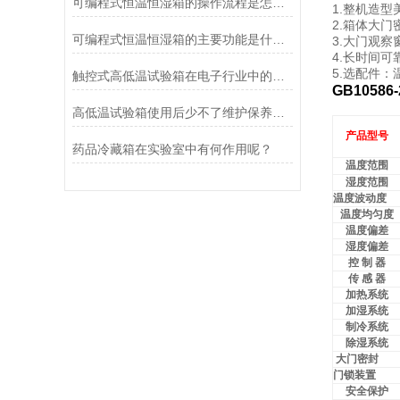
可编程式恒温恒湿箱的操作流程是怎样的？
1.整机造
2.箱体大
可编程式恒温恒湿箱的主要功能是什么？
3.大门观
4.长时间
5.选配件：
触控式高低温试验箱在电子行业中的应用
GB10586-
高低温试验箱使用后少不了维护保养的工作
产品型号
药品冷藏箱在实验室中有何作用呢？
温度范围
湿度范围
温度波动度
温度均匀度
温度偏差
湿度偏差
控
制
器
传
感
器
加热系统
加湿系统
制冷系统
除湿系统
大门密封
门锁装置
安全保护