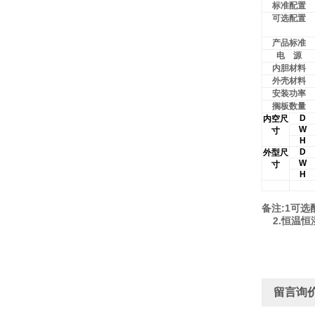
标准配置
可选配置
产品标准
电 源
内胆材料
外壳材料
安装功率
搁板数量
D
内空尺
W
寸
H
D
外型尺
W
寸
H
:1
备注
可选
2.
恒温恒
留言询