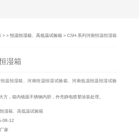
示
> >
恒温恒湿箱、高低温试验箱
> CSH-系列河南恒温恒湿箱
恒湿箱
南恒温恒湿箱、河南恒温恒湿试验箱、河南低温恒温恒湿试验
观大方，箱内镜面不锈钢内胆，外壳静电喷塑涂装处理。
封采用双层硅胶条密封，保温效果良好，并可充分保证不漏气，
恒湿箱、高低温试验箱
08-12
采用真空双层玻璃，*的紧固方式。
恒温恒湿，低功耗运行，节能环保。
厂家
湿度偏差短信报警，掉电报警，RS485通讯接口等