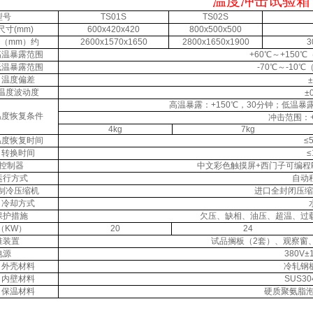
温度冲击试验箱
型号
TS01S
TS02S
寸(mm)
600x420x420
800x500x500
（mm）约
2600x1570x1650
2800x1650x1900
3
高温暴露范围
+60℃～+150
低温暴露范围
-70℃～-10
温度偏差
温度波动度
±
高温暴露：+150℃，30分钟；低温暴
温度恢复条件
冲击范围：+
4kg
7kg
温度恢复时间
≤
转换时间
≤
控制器
中文彩色触摸屏+西门子可编程
运行方式
自动
制冷压缩机
进口全封闭压缩
冷却方式
保护措施
欠压、缺相、油压、超温、过
（KW）
20
24
准装置
试品搁板（2套）、观察窗、
电源
380V±
外壳材料
冷轧钢
内壁材料
SUS3
保温材料
硬质聚氨脂泡