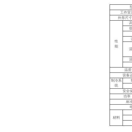
工作室尺
外形尺寸
性
能
温度
设备
制冷系
统
安全
功率
标
材料