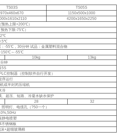
TS03S
TS05S
970x460x670
1150x500x1000
000x1610x2110
4200x1650x2250
℃（预热上限+200℃）
℃（预热下限-75℃）
±2℃
0.5℃
露：-55℃，30分钟 试品：金属塑料混合物
150℃～-55℃
10kg
13kg
5分钟
15S
PLC控制器（控制软件自行开发）
程序运行
机或半封闭压缩机
水冷
载、超压、短路、冷凝水缺水保护
28
32
照明灯、电缆孔（?50一个）
10%,50Hz
板静电喷塑
04不锈钢板
沫+超细玻璃棉