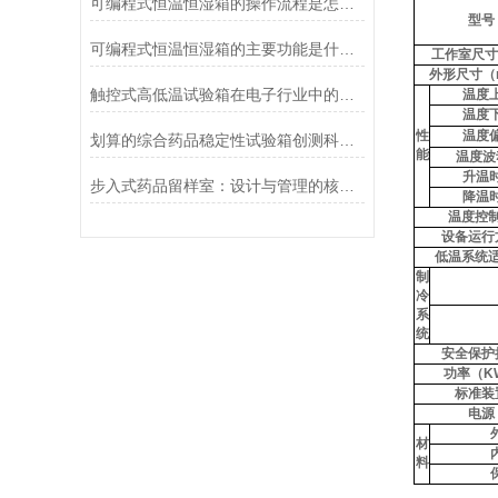
可编程式恒温恒湿箱的操作流程是怎样的？
型号
可编程式恒温恒湿箱的主要功能是什么？
工作室尺寸
外形尺寸（
触控式高低温试验箱在电子行业中的应用
温度
温度
性
温度
划算的综合药品稳定性试验箱创测科技供应
能
温度波
升温
步入式药品留样室：设计与管理的核心要点
降温
温度控
设备运行
低温系统
制
冷
系
统
安全保护
功率（
K
标准装
电源
材
料