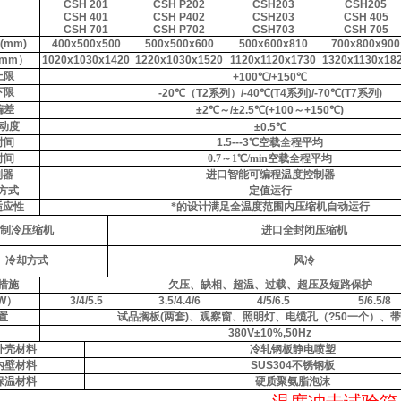
CSH 201
CSH P202
CSH203
CSH205
CSH 401
CSH P402
CSH203
CSH 405
CSH 701
CSH P702
CSH703
CSH 705
(mm)
400x500x500
500x500x600
500x600x810
700x800x900
mm
）
1020x1030x1420
1220x1030x1520
1120x1120x1730
1320x1130x18
上限
+100
℃
/+150
℃
下限
-20
℃
（
T2
系列）
/-40
℃
(T4
系列
)/-70
℃
(T7
系列
)
偏差
±2
℃
～
/±2.5
℃
(+100
～
+150
℃
)
动度
±0.5
℃
时间
1.5---3
℃
空载全程平均
时间
0.7
～1℃/min
空载全程平均
制器
进口智能可编程温度控制器
方式
定值运行
适应性
*的设计满足全温度范围内压缩机自动运行
制冷压缩机
进口全封闭压缩机
冷却方式
风冷
措施
欠压、缺相、超温、过载、超压及短路保护
W
）
3/4/5
.5
3.5/4.4/6
4/5/6
.5
5/6.5/8
置
试品搁板
(
两套
)
、观察窗、照明灯、电缆孔（
?50
一个）、带
380V±10%,50Hz
外壳材料
冷轧钢板静电喷塑
内壁材料
SUS304
不锈钢板
保温材料
硬质聚氨脂泡沫