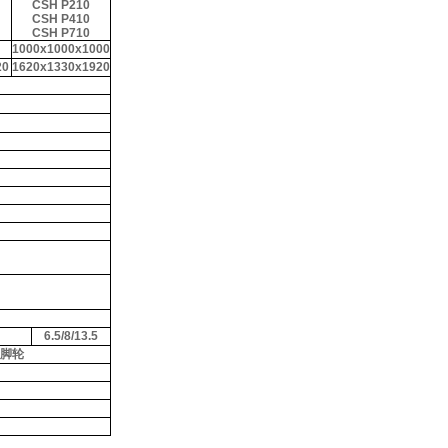
CSH P210
CSH P410
CSH P710
1000x1000x1000
20
1620x1330x1920
6.5/8/13.5
脚轮