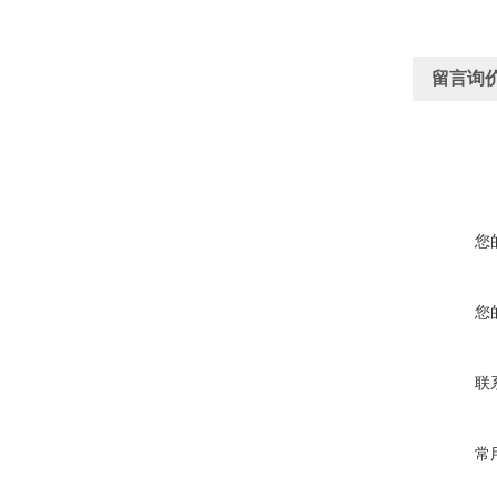
留言询
您
您
联
常