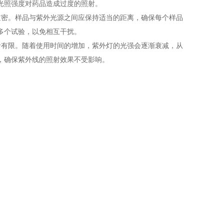
光照强度对药品造成过度的照射。
密。样品与紫外光源之间应保持适当的距离，确保每个样品
多个试验，以免相互干扰。
有限。随着使用时间的增加，紫外灯的光强会逐渐衰减，从
，确保紫外线的照射效果不受影响。
部分。使用过程中，定期检查电源线、电压、插座和电源开
因电气故障导致设备无法启动或停止工作。
和湿度传感器应定期进行校准，确保其测量的准确性。通
湿度控制系统的稳定性。
污垢和灰尘，避免影响光照强度。风机和冷却系统也应定期
度环境下的稳定性。定期检查湿度控制装置，确保加湿器、