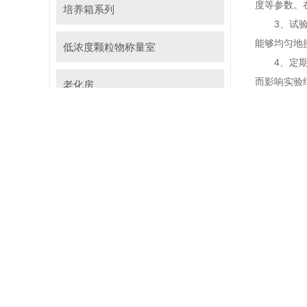
度等参数。
培养箱系列
3、试验样
能够均匀地
低浓度颗粒物称量室
4、定期检
而影响实验
老化房
恒温恒湿箱、高低温试验箱
二、维护
1、定期检
关，确保无
2、定期校
常，每六个
3、清洁与
检查，清除
4、定期检