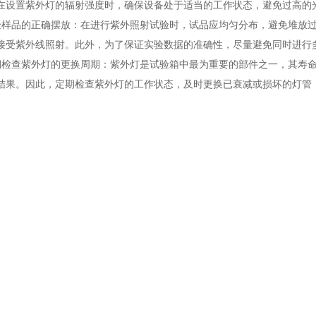
在设置紫外灯的辐射强度时，确保设备处于适当的工作状态，避免过高的
品的正确摆放：在进行紫外照射试验时，试品应均匀分布，避免堆放过
接受紫外线照射。此外，为了保证实验数据的准确性，尽量避免同时进行
查紫外灯的更换周期：紫外灯是试验箱中最为重要的部件之一，其寿命
结果。因此，定期检查紫外灯的工作状态，及时更换已衰减或损坏的灯管
技巧
查电气系统：药品强光紫外照射试验箱的电气系统是其正常运行的关键
松动、老化或腐蚀现象。检查设备的电路板和继电器是否工作正常，防止
准温湿度控制系统：温湿度控制系统直接影响到试验结果的精度。温度
月进行一次校准。校准时可参考标准设备或通过第三方检测机构来确保温
保养：光源和风机部分需要定期清洁。紫外灯管应定期擦拭，去除表面
积尘，确保空气流通顺畅，避免过热或冷却不均。
查湿度系统：湿度系统在药品试验中非常重要，它影响到药品在不同湿