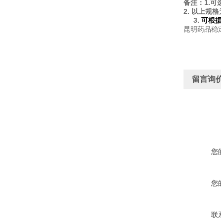
1.
备注：
可
2.
以上规格
3.
可根
昆明药品稳
留言询
您
您
联