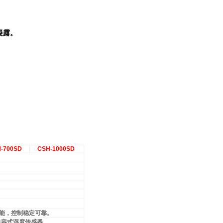
凝露。
-700SD
CSH-1000SD
能，控制稳定可靠。
电容式湿度传感器