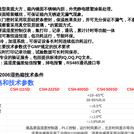
造型美观大方，箱内镜面不锈钢内胆，外壳静电喷塑涂装处理。
表面暗装螺丝，可保证箱内无锈迹无漏气现象。
大门密封采用双层硅胶条密封，保温效果良好，并可充分保证不漏气，不
观察窗采用真空双层玻璃，*的紧固方式。
屏温湿度控制仪表，集打印，记录，通讯，累计计时等功能一体
间可靠恒温恒湿，低功耗运行，节能环保。
制冷，加湿系统，可保证设备长时间连续低功耗运行。
GMP
主要技术参数优于
规定的技术要求
实时打印记录功能，试验数据可长时间保存。
IQ,OQ,PQ
专业的验证服务，包括提供标准的
文本。
RS485
：温湿度偏差短信报警，掉电报警，
通讯接口等
：
2006
湿热箱技术条件
格和技术参数
CSH-111SD
CSH-222SD
CSH-400SD
CSH-500SD
CSH
+10--65
℃
30-95%R.H
度
<
±
0.5
℃
度
<2.0℃
<
±2.0℃
<
±3.0
%R.H
液晶屏温湿度控制器，
PLC
控制，运行时间累计，北京时间显示等功
温度传感器采用工业级
Pt100
铂电阻，湿度传感器采用法国进口