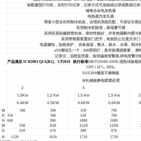
标配微型打印机，实时打印记录，记录方式可选曲线记录或数据记录
镍铬合金电加热器
电热蒸汽发生器
两套小型全封闭制冷机组，合理的系统匹配，可保证长期
采用制冷机除湿，除湿量可调
采用双层硅橡胶密封条，密封性能好，并有效隔断内壁与
采用带锁紧装置的门把手，有效防止任意开关门
电源漏电，短路保护，
设备超温，断水，缺水，水满，制冷
ø
50
测试孔一个，
8W
照明灯，真空玻璃观察窗，
脚
记录仪，远程监控器，短信偏差报警器
,
掉电报警功
产品满足
ICH2003 Q1A(R2)
、
CP2010
执行标准
GB/T10586-2006:
湿热试验箱
220V
±10%, 50Hz,
SUS304
镜面不锈钢板
冷轧钢板静电喷塑处理
2
4
1.0Kw
1.2 Kw
1.5 Kw
1.5 Kw
2
0.4KW
0.5KW
0.6KW
0.6KW
0
W
500
500
630
700
D
450
500
630
700
H
600
900
1000
1000
W
930
930
1120
1200
D
620
670
800
870
H
1320
1620
1720
1720