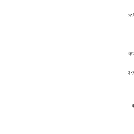
常
详
补