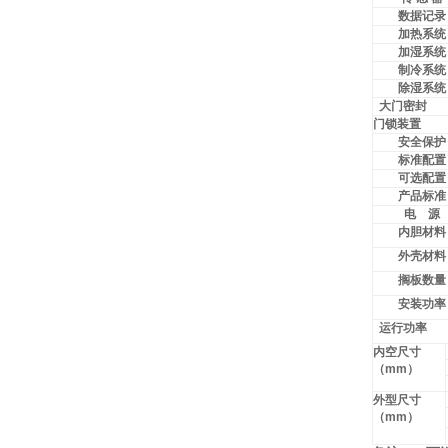
数据记录
加热系统
加湿系统
制冷系统
除湿系统
大门密封
门锁装置
安全保护
标准配置
可选配置
产品标准
电 源
内胆材料
外壳材料
搁板数量
安装功率
运行功率
内空尺寸
（
mm
）
外型尺寸
（
mm
）