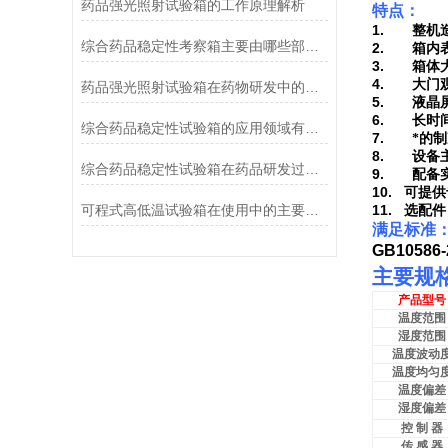
药品强光照射试验箱的工作原理解析
特点：
1.
整机
综合药品稳定性考察箱主要由哪些部件组成？
2.
箱内
3.
箱体
4.
大门
药品强光照射试验箱在药物研发中的应用
5.
液晶
6.
长时
综合药品稳定性试验箱的应用领域有哪些？
7.
*的
8.
设备
综合药品稳定性试验箱在药品研发过程中的重要性
9.
配备
10.
可提供
可程式高低温试验箱在使用中的主要注意以下几点
11.
选配件
满足标准
GB10586-
主要规
产品型号
温度范围
湿度范围
温度波动
温度均匀
温度偏差
湿度偏差
控
制
器
传
感
器